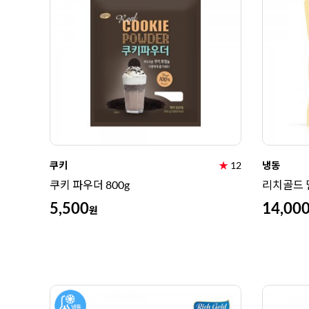
쿠키
★
12
냉동
쿠키 파우더 800g
리치골드 
5,500
14,00
원