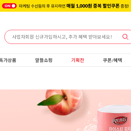
특가상품
알뜰쇼핑
기획전
쿠폰/혜택