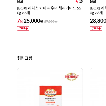
음료
★
15
음료
[BOX] 리치스 카페 파우더 체리에이드 55
[BOX] 
0g x 6개
0g x 6개
7
25,000
28,80
원
%
27,000
원
휘핑크림