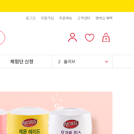
로그인
회원가입
주문배송
고객센터
멤버십 혜택
10
리치스 올리브
0
1
그래놀라
체험단 신청
2
올리브
3
블랙올리브
4
스위트콘
5
파인애플
6
슈가시럽
7
팥