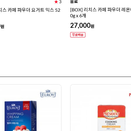
음료
★
3
[BOX] 리치스 카페 파우더 레몬
리치스 카페 파우더 요거트 믹스 52
0g x 6개
27,000
0
원
원