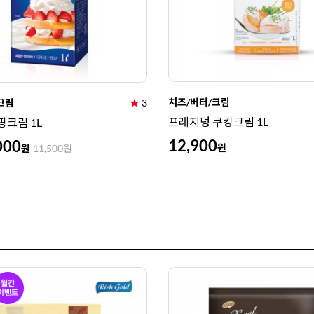
치즈/버터/크림
크림
★
3
프레지덩 쿠킹크림 1L
핑크림 1L
12,900
000
원
원
11,500
원