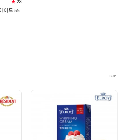
★
23
에이드 55
TOP