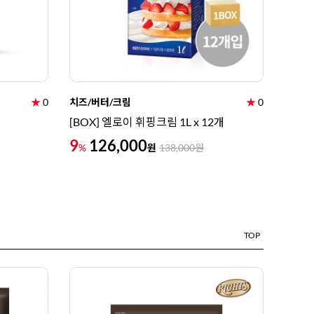
★
0
치즈/버터/크림
★
0
[BOX] 엘로이 휘핑크림 1L x 12개
9
126,000
원
%
138,000
원
TOP