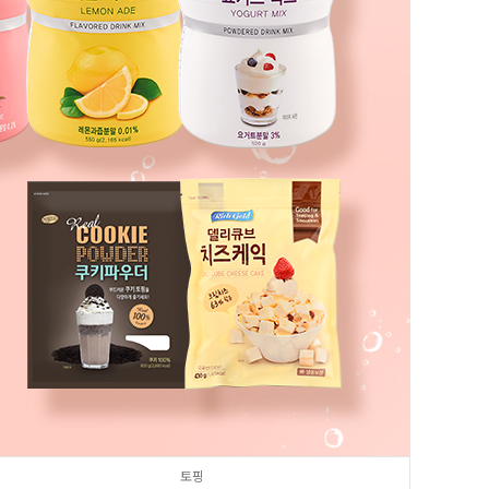
8
크림치즈
9
쿠키파우더
10
리치스 올리브
1
그래놀라
토핑