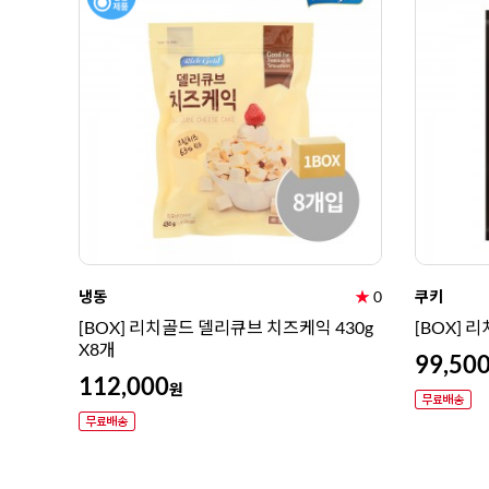
냉동
★
0
쿠키
[BOX] 리치골드 델리큐브 치즈케익 430g
[BOX] 리
X8개
99,50
112,000
원