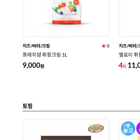
치즈/버터/크림
★
0
치즈/버터/
프레지덩 휘핑크림 1L
엘로이 휘
9,000
4
11,
원
%
토핑