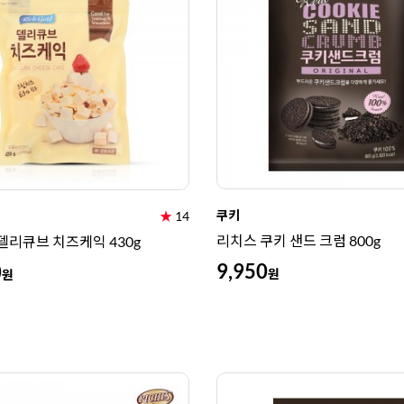
쿠키
★
14
리치스 쿠키 샌드 크럼 800g
델리큐브 치즈케익 430g
9,950
0
원
원