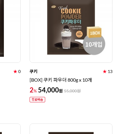
★
0
쿠키
★
13
[BOX] 쿠키 파우더 800g x 10개
2
54,000
원
%
55,000
원