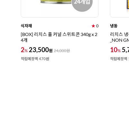
식자재
★
0
냉동
[BOX] 리치스 홀 커널 스위트콘 340g x 2
리치스 냉동
4개
_NON G
2
23,500
10
5,
원
%
24,000
원
%
적립예정액 470원
적립예정액 