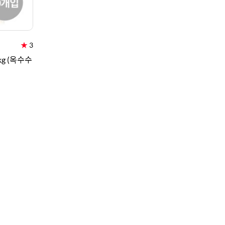
★
3
kg (옥수수