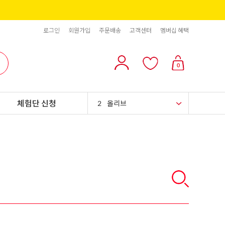
로그인
회원가입
주문배송
고객센터
멤버십 혜택
10
리치스 올리브
0
1
그래놀라
체험단 신청
2
올리브
3
블랙올리브
4
스위트콘
5
파인애플
6
슈가시럽
7
팥