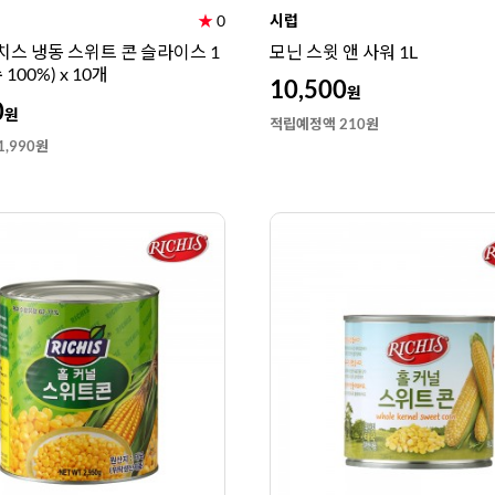
★
0
시럽
리치스 냉동 스위트 콘 슬라이스 1
모닌 스윗 앤 사워 1L
 100%) x 10개
10,500
원
0
원
적립예정액 210원
,990원