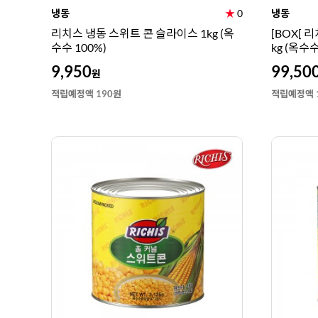
냉동
★
0
냉동
리치스 냉동 스위트 콘 슬라이스 1kg (옥
[BOX[ 
수수 100%)
kg (옥수수
9,950
99,50
원
적립예정액 190원
적립예정액 1