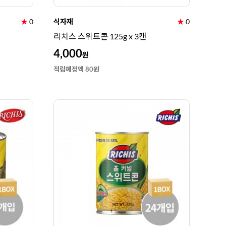
★
0
식자재
★
0
리치스 스위트콘 125g x 3캔
4,000
원
적립예정액 80원