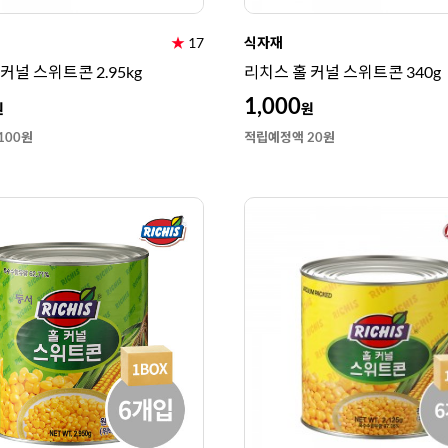
★
17
식자재
커널 스위트콘 2.95kg
리치스 홀 커널 스위트콘 340g
1,000
원
원
100원
적립예정액 20원