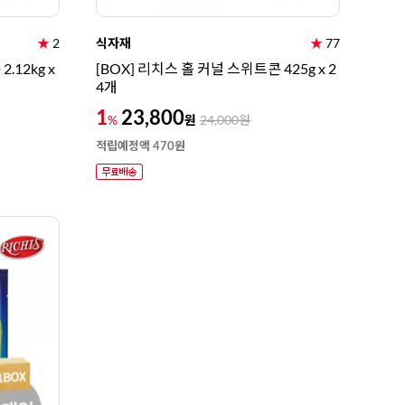
★
2
식자재
★
77
.12kg x
[BOX] 리치스 홀 커널 스위트콘 425g x 2
4개
1
23,800
원
%
24,000
원
적립예정액 470원