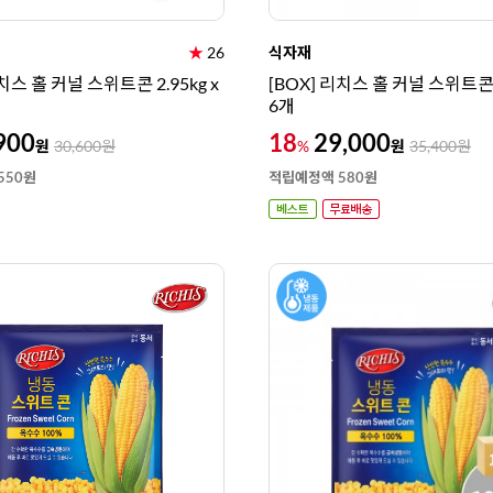
★
26
식자재
리치스 홀 커널 스위트콘 2.95kg x
[BOX] 리치스 홀 커널 스위트콘 2
6개
900
18
29,000
원
원
30,600
원
%
35,400
원
550원
적립예정액 580원