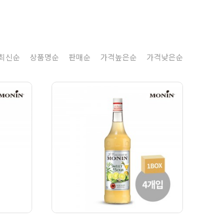
8
크림치즈
9
쿠키파우더
10
리치스 올리브
최신순
상품명순
판매순
가격높은순
가격낮은순
1
그래놀라