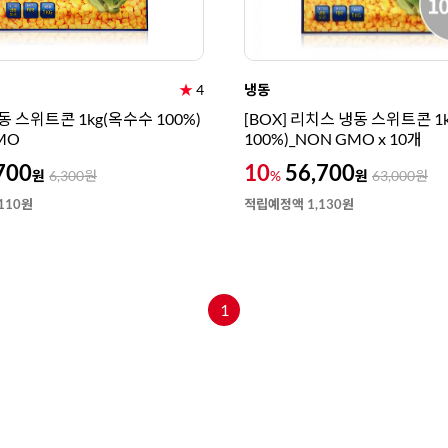
★
4
냉동
 스위트콘 1kg(옥수수 100%)
[BOX] 리치스 냉동 스위트콘 1
MO
100%)_NON GMO x 10개
700
10
56,700
원
원
6,300
원
%
63,000
원
110원
적립예정액 1,130원
1