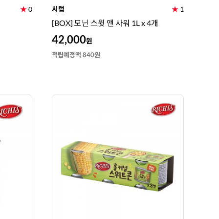
★
0
시럽
★
1
[BOX] 모닌 스윗 앤 사워 1L x 4개
42,000
원
적립예정액 840원