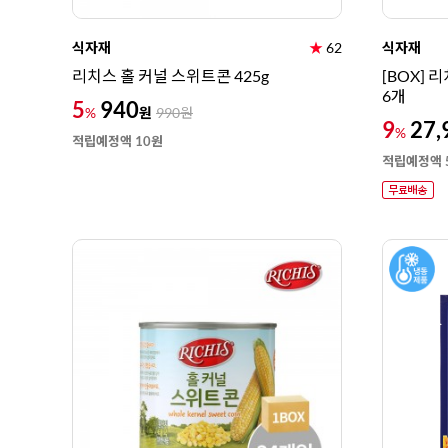
식자재
★
62
식자재
리치스 홀 커널 스위트콘 425g
[BOX] 
6개
5
940
원
%
990
원
9
27,
%
적립예정액 10원
적립예정액 