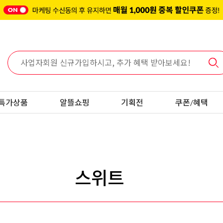
특가상품
알뜰쇼핑
기획전
쿠폰/혜택