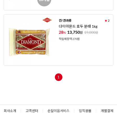
건/견과류
★
2
다이아몬드 호두 분태 1kg
28
13,750
19,000
%
원
원
적립예정액 270원
1
회사소개
|
고객센터
|
손말이음서비스
|
임직원몰
|
개별결제