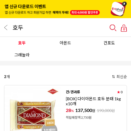
호두
0
호두
아몬드
건포도
그래놀라
2
개
최신순
건/견과류
★
0
[BOX] 다이아몬드 호두 분태 1kg
x10개
28
137,500
190,000
%
원
원
적립예정액 2,750원