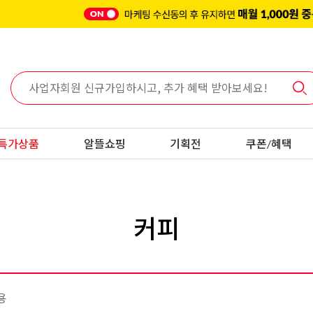
특가상품
알뜰쇼핑
기획전
쿠폰/혜택
커피
용