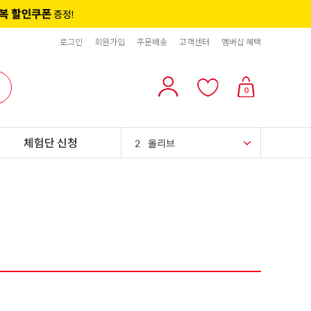
로그인
회원가입
주문배송
고객센터
멤버십 혜택
10
리치스 올리브
0
1
그래놀라
체험단 신청
2
올리브
3
블랙올리브
4
스위트콘
5
파인애플
6
슈가시럽
7
팥