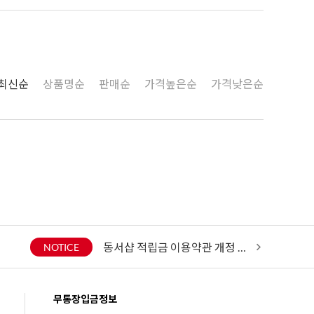
8
크림치즈
9
쿠키파우더
10
리치스 올리브
최신순
상품명순
판매순
가격높은순
가격낮은순
1
그래놀라
동서샵 적립금 이용약관 개정 안내
2026년 7
NOTICE
무통장입금정보