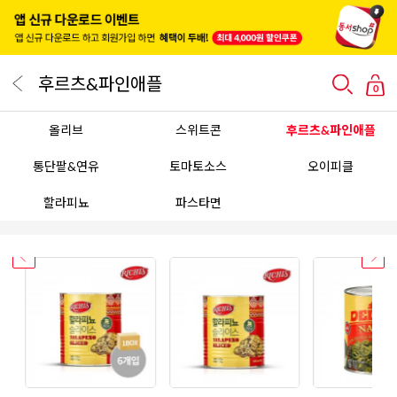
후르츠&파인애플
0
올리브
스위트콘
후르츠&파인애플
통단팥&연유
토마토소스
오이피클
할라피뇨
파스타면