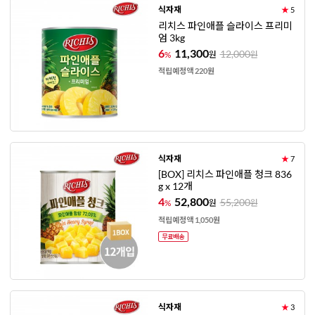
식자재
★
5
리치스 파인애플 슬라이스 프리미
엄 3kg
6
11,300
12,000
%
원
원
적립예정액 220원
식자재
★
7
[BOX] 리치스 파인애플 청크 836
g x 12개
4
52,800
55,200
%
원
원
적립예정액 1,050원
식자재
★
3