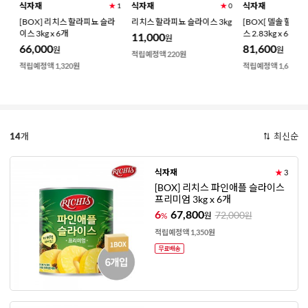
식자재
식자재
식자재
★
0
★
1
★
0
파
[BOX] 리치스 할라피뇨 슬라
리치스 할라피뇨 슬라이스 3kg
[BOX[ 델솔 할라
이스 3kg x 6개
스 2.83kg x 6개
11,000
원
66,000
81,600
원
원
적립예정액 220원
적립예정액 1,320원
적립예정액 1,630원
14
개
최신순
식자재
★
3
[BOX] 리치스 파인애플 슬라이스
프리미엄 3kg x 6개
6
67,800
72,000
%
원
원
적립예정액 1,350원