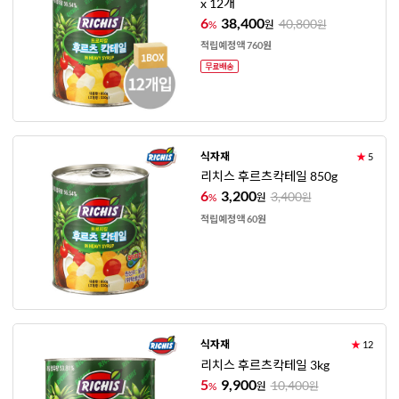
x 12개
6
38,400
40,800
%
원
원
적립예정액 760원
식자재
★
5
리치스 후르츠칵테일 850g
6
3,200
3,400
%
원
원
적립예정액 60원
식자재
★
12
리치스 후르츠칵테일 3kg
5
9,900
10,400
%
원
원