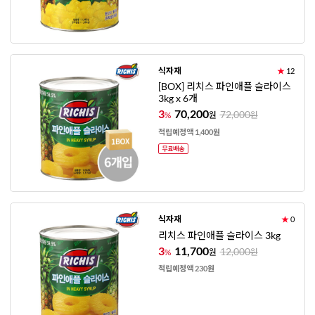
식자재
★
12
[BOX] 리치스 파인애플 슬라이스
3kg x 6개
3
70,200
72,000
%
원
원
적립예정액 1,400원
식자재
★
0
리치스 파인애플 슬라이스 3kg
3
11,700
12,000
%
원
원
적립예정액 230원