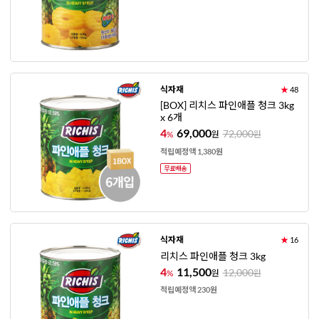
식자재
★
48
[BOX] 리치스 파인애플 청크 3kg
x 6개
4
69,000
72,000
%
원
원
적립예정액 1,380원
식자재
★
16
리치스 파인애플 청크 3kg
4
11,500
12,000
%
원
원
적립예정액 230원