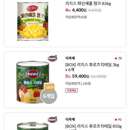
리치스 파인애플 청크 836g
4
4,400
4,600
%
원
원
적립예정액 80원
식자재
★
79
[BOX[ 리치스 후르츠칵테일 3kg
x 6개
5
59,400
62,400
%
원
원
적립예정액 1,180원
식자재
★
91
[BOX] 리치스 후르츠칵테일 850g