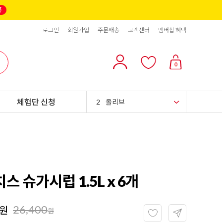
로그인
회원가입
주문배송
고객센터
멤버십 혜택
10
리치스 올리브
0
1
그래놀라
체험단 신청
2
올리브
3
블랙올리브
4
스위트콘
5
파인애플
치스 슈가시럽 1.5L x 6개
6
슈가시럽
26,400
원
7
팥
원