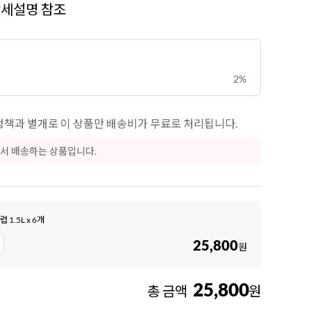
상세설명 참조
8
크림치즈
9
쿠키파우더
10
리치스 올리브
2%
1
그래놀라
책과 별개로 이 상품만 배송비가 무료로 처리됩니다.
서 배송하는 상품입니다.
 1.5L x 6개
25,800
원
25,800
총 금액
원