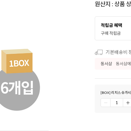
원산지 : 상품 
적립금 혜택
구매 적립금
기본배송비 정
동서샵
동서샵에
[BOX] 리치스 슈가시럽