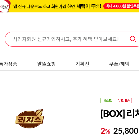
특가상품
알뜰쇼핑
기획전
쿠폰/혜택
[BOX] 리
2
25,800
%