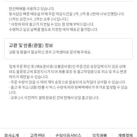
한진택배를 사용하고 있습니다.
동서샵은 빠른 배송을 위해 주문 마감시간을 1차, 2차 총 2번에 나눠 진행합니다.
(1차는 오전 9시, 2차는 오후 2시입니다.)
* 사정에 따라 출고가 지연될 수 있는 점 양해 부탁드립니다.
수령하고 싶은 날짜를 별도로 지정한 예약 배송은 불가합니다.
교환 및 반품(환불) 정보
교환 및 환불이 필요하신 경우 고객센터로 문의해 주세요.
업체 주문 확인 후 [배송준비중/상품준비중]인 주문건은 송장입력 되지 않은 상태
라도 물류창고에 포장지시가 되어 제품 포장 등 출고작업중으로 취소 및 주소 변경
처리가 제한될 수 있습니다.
- 주문 수량이 많을 시 여러 개의 송장으로 발송되어 도착일이 상이할 수 있습니다.
- 출고 후 취소/교환/반품 시 박스 수량에 따라 왕복택배비가 추가로 발생할 수 있습
니다.
- 오후 2시 이전까지 결제 완료된 건에 한해서 당일 출고됩니다.
회사소개
|
고객센터
|
손말이음서비스
|
임직원몰
|
개별결제