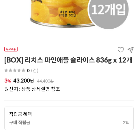
[BOX] 리치스 파인애플 슬라이스 836g x 12개
(
건
)
0
3
43,200
원
%
44,400
원
원산지 : 상품 상세설명 참조
적립금 혜택
구매 적립금
2%