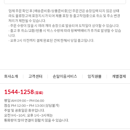
업체 주문 확인 후 [배송준비중/상품준비중]인 주문건은 송장입력 되지 않은 상태
라도 물류창고에 포장지시가 되어 제품 포장 등 출고작업중으로 취소 및 주소 변경
처리가 제한될 수 있습니다.
- 주문 수량이 많을 시 여러 개의 송장으로 발송되어 도착일이 상이할 수 있습니다.
- 출고 후 취소/교환/반품 시 박스 수량에 따라 왕복택배비가 추가로 발생할 수 있습
니다.
- 오후 2시 이전까지 결제 완료된 건에 한해서 당일 출고됩니다.
회사소개
|
고객센터
|
손말이음서비스
|
임직원몰
|
개별결제
1544-1258
(유료)
평일 AM 09:00 ~ PM 06:00
점심 PM 12:00 ~ PM 13:00 (상담불가)
주말 및 공휴일은 휴무입니다.
오전 9시~10시, 오후 1시~3시에는
통화량이 많아 연결이 원활치 않을 수 있습니다.