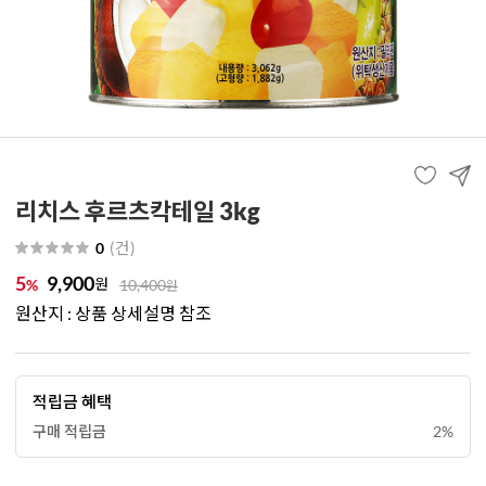
리치스 후르츠칵테일 3kg
(
건
)
0
5
9,900
원
%
10,400
원
원산지 : 상품 상세설명 참조
적립금 혜택
구매 적립금
2%