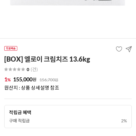
[BOX] 엘로이 크림치즈 13.6kg
(
건
)
0
1
155,000
원
%
156,700
원
원산지 : 상품 상세설명 참조
적립금 혜택
구매 적립금
2%