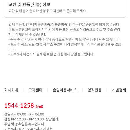
교환 및 반품(환불) 정보
교환 및 환불이 필요하신 경우 고객센터로 문의해 주세요.
업체 주문 확인 후 [배송준비중/상품준비중]인 주문건은 송장입력 되지 않은 상태
라도 물류창고에 포장지시가 되어 제품 포장 등 출고작업중으로 취소 및 주소 변경
처리가 제한될 수 있습니다.
- 주문 수량이 많을 시 여러 개의 송장으로 발송되어 도착일이 상이할 수 있습니다.
- 출고 후 취소/교환/반품 시 박스 수량에 따라 왕복택배비가 추가로 발생할 수 있습
니다.
- 오후 2시 이전까지 결제 완료된 건에 한해서 당일 출고됩니다.
회사소개
|
고객센터
|
손말이음서비스
|
임직원몰
|
개별결제
1544-1258
(유료)
평일 AM 09:00 ~ PM 06:00
점심 PM 12:00 ~ PM 13:00 (상담불가)
주말 및 공휴일은 휴무입니다.
오전 9시~10시, 오후 1시~3시에는