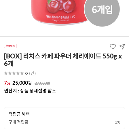
[BOX] 리치스 카페 파우더 체리에이드 550g x
6개
(
건
)
0
7
25,000
원
%
27,000
원
원산지 : 상품 상세설명 참조
적립금 혜택
구매 적립금
2%