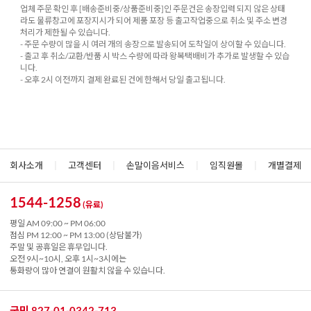
업체 주문 확인 후 [배송준비중/상품준비중]인 주문건은 송장입력 되지 않은 상태
라도 물류창고에 포장지시가 되어 제품 포장 등 출고작업중으로 취소 및 주소 변경
처리가 제한될 수 있습니다.
- 주문 수량이 많을 시 여러 개의 송장으로 발송되어 도착일이 상이할 수 있습니다.
- 출고 후 취소/교환/반품 시 박스 수량에 따라 왕복택배비가 추가로 발생할 수 있습
니다.
- 오후 2시 이전까지 결제 완료된 건에 한해서 당일 출고됩니다.
회사소개
|
고객센터
|
손말이음서비스
|
임직원몰
|
개별결제
1544-1258
(유료)
평일 AM 09:00 ~ PM 06:00
점심 PM 12:00 ~ PM 13:00 (상담불가)
주말 및 공휴일은 휴무입니다.
오전 9시~10시, 오후 1시~3시에는
통화량이 많아 연결이 원활치 않을 수 있습니다.
국민 827-01-0342-713