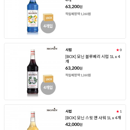
63,200
원
적립예정액 1,260원
시럽
★
0
[BOX] 모닌 블루베리 시럽 1L x 4
개
63,200
원
적립예정액 1,260원
시럽
★
1
[BOX] 모닌 스윗 앤 사워 1L x 4개
42,000
원