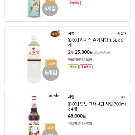
시럽
★
247
[BOX] 리치스 슈가시럽 1.5L x 6
개
2
25,800
26,400
%
원
원
적립예정액 510원
시럽
★
0
[BOX] 모닌 그래나딘 시럽 700ml
x 4개
48,000
원
적립예정액 960원