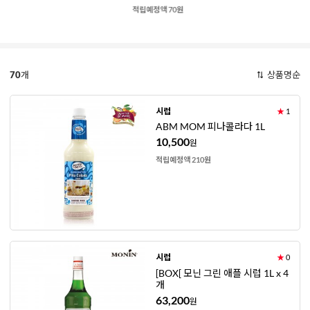
적립예정액 70원
70
개
상품명순
시럽
★
1
ABM MOM 피나콜라다 1L
10,500
원
적립예정액 210원
시럽
★
0
[BOX[ 모닌 그린 애플 시럽 1L x 4
개
63,200
원