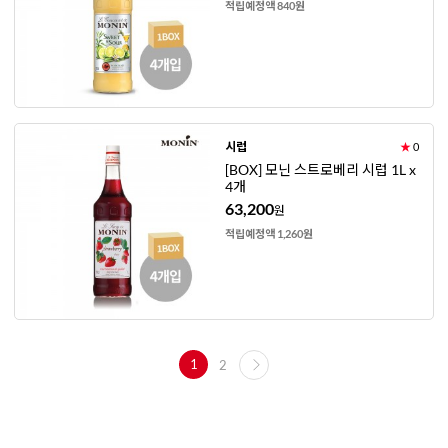
적립예정액 840원
시럽
★
0
[BOX] 모닌 스트로베리 시럽 1L x
4개
63,200
원
적립예정액 1,260원
1
2