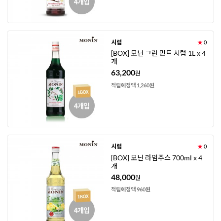
시럽
★
0
[BOX] 모닌 그린 민트 시럽 1L x 4
개
63,200
원
적립예정액 1,260원
시럽
★
0
[BOX] 모닌 라임주스 700ml x 4
개
48,000
원
적립예정액 960원