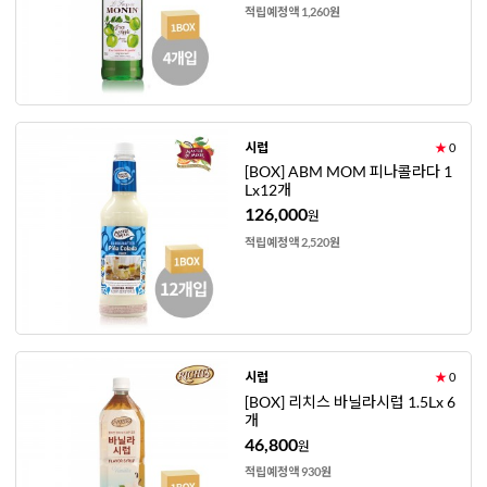
적립예정액 1,260원
시럽
★
0
[BOX] ABM MOM 피나콜라다 1
Lx12개
126,000
원
적립예정액 2,520원
시럽
★
0
[BOX] 리치스 바닐라시럽 1.5Lx 6
개
46,800
원
적립예정액 930원