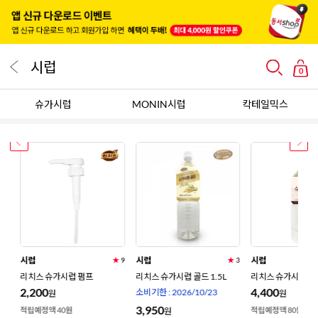
시럽
0
슈가시럽
MONIN시럽
칵테일믹스
시럽
시럽
시럽
★
1
★
9
★
3
리치스 슈가시럽 펌프
리치스 슈가시럽 골드 1.5L
리치스 슈가시럽 1.
2,200
4,400
소비기한 : 2026/10/23
원
원
3,950
적립예정액 40원
적립예정액 80원
원