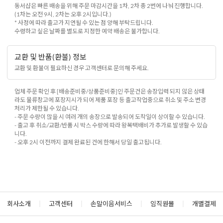
동서샵은 빠른 배송을 위해 주문 마감시간을 1차, 2차 총 2번에 나눠 진행합니다.
(1차는 오전 9시, 2차는 오후 2시입니다.)
* 사정에 따라 출고가 지연될 수 있는 점 양해 부탁드립니다.
수령하고 싶은 날짜를 별도로 지정한 예약 배송은 불가합니다.
교환 및 반품(환불) 정보
교환 및 환불이 필요하신 경우 고객센터로 문의해 주세요.
업체 주문 확인 후 [배송준비중/상품준비중]인 주문건은 송장입력 되지 않은 상태
라도 물류창고에 포장지시가 되어 제품 포장 등 출고작업중으로 취소 및 주소 변경
처리가 제한될 수 있습니다.
- 주문 수량이 많을 시 여러 개의 송장으로 발송되어 도착일이 상이할 수 있습니다.
- 출고 후 취소/교환/반품 시 박스 수량에 따라 왕복택배비가 추가로 발생할 수 있습
니다.
- 오후 2시 이전까지 결제 완료된 건에 한해서 당일 출고됩니다.
회사소개
|
고객센터
|
손말이음서비스
|
임직원몰
|
개별결제