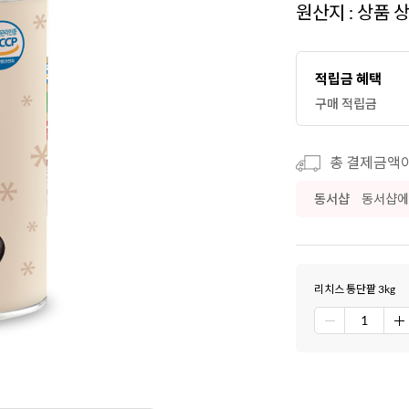
원산지 : 상품 
적립금 혜택
구매 적립금
총 결제금액이 
동서샵
동서샵에
리치스 통단팥 3kg