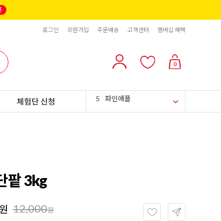
2
올리브
로그인
회원가입
주문배송
고객센터
멤버십 혜택
3
블랙올리브
4
스위트콘
0
5
파인애플
체험단 신청
6
슈가시럽
7
팥
8
크림치즈
9
쿠키파우더
팥 3kg
10
리치스 올리브
12,000
원
1
그래놀라
원