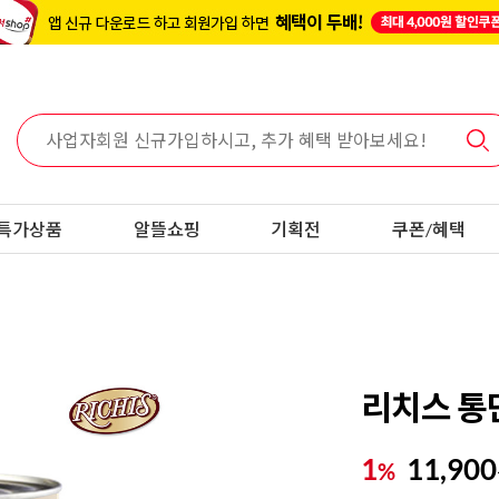
특가상품
알뜰쇼핑
기획전
쿠폰/혜택
리치스 통단
1
11,900
%