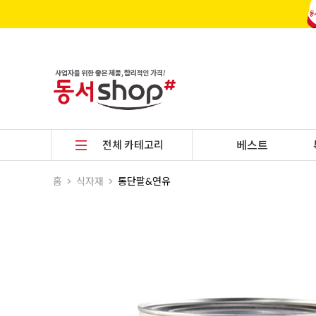
전체 카테고리
베스트
홈
식자재
통단팥&연유