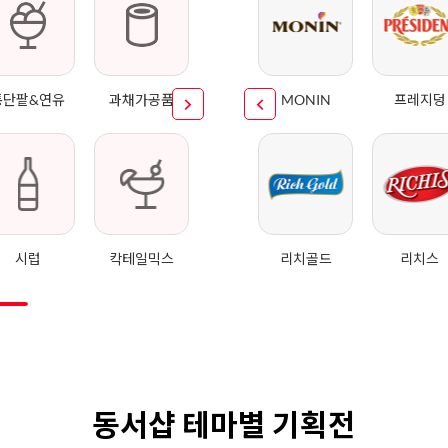
통단팥&연유
과채가공품
MONIN
프레지덩
시럽
칵테일믹스
리치골드
리치스
동서샵 테마별 기획전