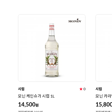
시럽
★
0
시럽
모닌 케인슈가 시럽 1L
모닌 카라
14,500
15,80
원