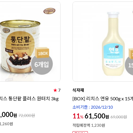
★
7
식자재
리치스 통단팥 플러스 원터치 3kg
[BOX] 리치스 연유 500g x 15
소비기한 : 2026/12/10
,000
11
61,500
원
72,000
원
원
%
69,000
원
,260원
적립예정액 1,230원