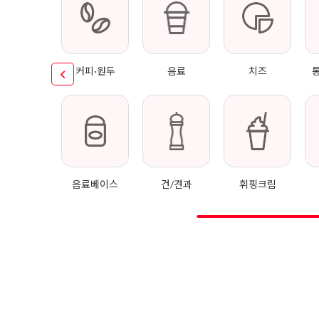
커피·원두
음료
치즈
음료베이스
건/견과
휘핑크림