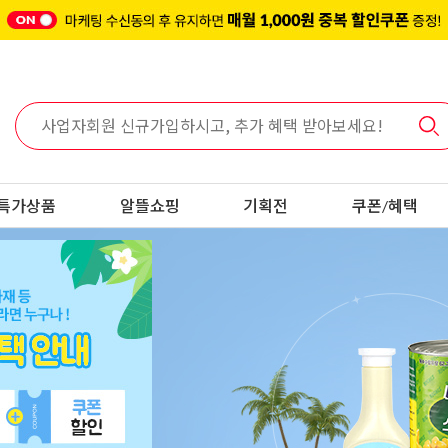
특가상품
알뜰쇼핑
기획전
쿠폰/혜택