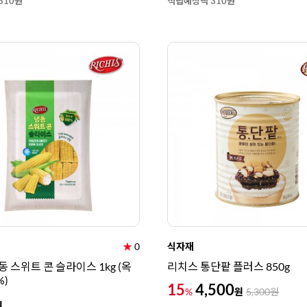
310원
적립예정액 310원
★
0
식자재
 스위트 콘 슬라이스 1kg (옥
리치스 통단팥 플러스 850g
%)
15
4,500
원
%
5,300
원
원