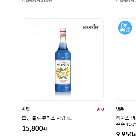
적립예정액 290원
적립예정액 
시럽
★
0
냉동
모닌 블루 큐라소 시럽 1L
리치스 냉동
수수 100
15,800
원
9,950