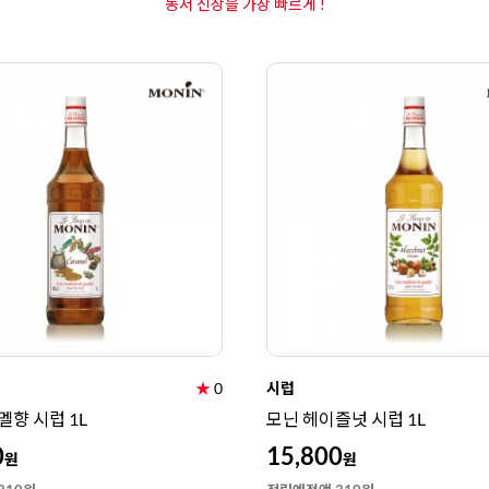
동서 신상을 가장 빠르게 !
★
0
시럽
멜향 시럽 1L
모닌 헤이즐넛 시럽 1L
0
15,800
원
원