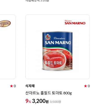
적립예정액 310원
★
0
식자재
★
0
산마르노 홀필드 토마토 800g
9
3,200
원
%
3,500
원