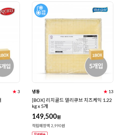
★
3
냉동
★
13
개
[BOX] 리치골드 델리큐브 치즈케익 1.22
kg x 5개
149,500
원
적립예정액 2,990원