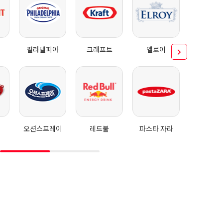
필라델피아
크래프트
엘로이
브
오션스프레이
레드불
파스타 자라