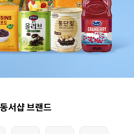
8
크림치즈
9
쿠키파우더
10
리치스 올리브
1
그래놀라
동서샵 브랜드