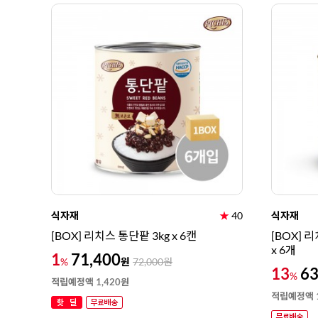
식자재
★
40
식자재
[BOX] 리치스 통단팥 3kg x 6캔
[BOX] 
x 6개
1
71,400
원
%
72,000
원
13
63
%
적립예정액 1,420원
적립예정액 1