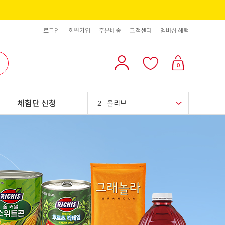
로그인
회원가입
주문배송
고객센터
멤버십 혜택
10
리치스 올리브
0
1
그래놀라
체험단 신청
2
올리브
3
블랙올리브
4
스위트콘
5
파인애플
6
슈가시럽
7
팥