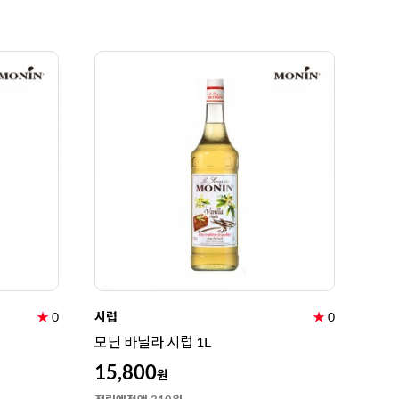
★
0
시럽
★
0
모닌 바닐라 시럽 1L
15,800
원