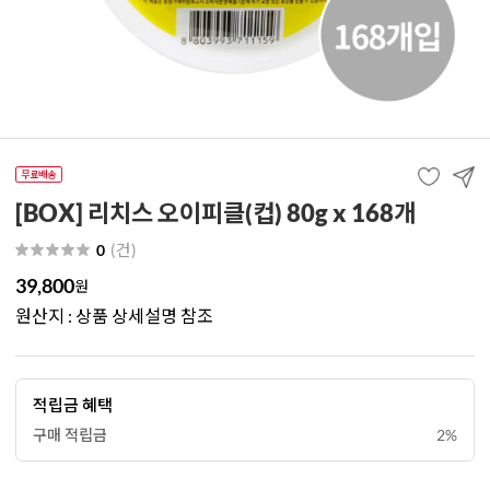
[BOX] 리치스 오이피클(컵) 80g x 168개
(
건
)
0
39,800
원
원산지 : 상품 상세설명 참조
적립금 혜택
구매 적립금
2%