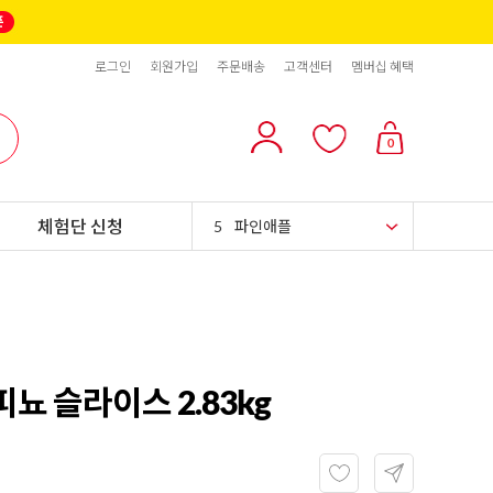
2
올리브
로그인
회원가입
주문배송
고객센터
멤버십 혜택
3
블랙올리브
4
스위트콘
0
5
파인애플
체험단 신청
6
슈가시럽
7
팥
8
크림치즈
9
쿠키파우더
뇨 슬라이스 2.83kg
10
리치스 올리브
1
그래놀라