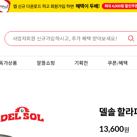
특가상품
알뜰쇼핑
기획전
쿠폰/혜택
델솔 할라피
13,600
원