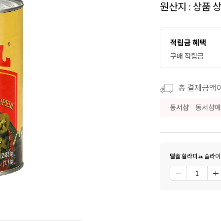
원산지 : 상품 
적립금 혜택
구매 적립금
총 결제금액이 
동서샵
동서샵에
델솔 할라피뇨 슬라이스 