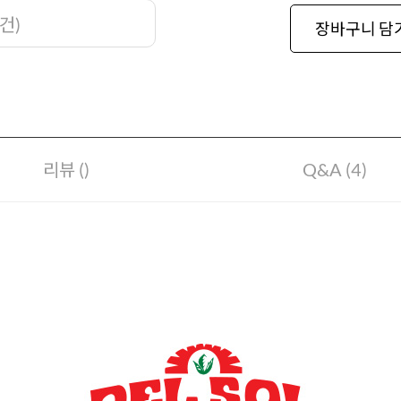
건
)
장바구니 담
리뷰 ()
Q&A (4)