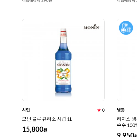
적립예정액 290원
적립예정액 
시럽
★
0
냉동
모닌 블루 큐라소 시럽 1L
리치스 냉동
수수 100
15,800
원
9,950