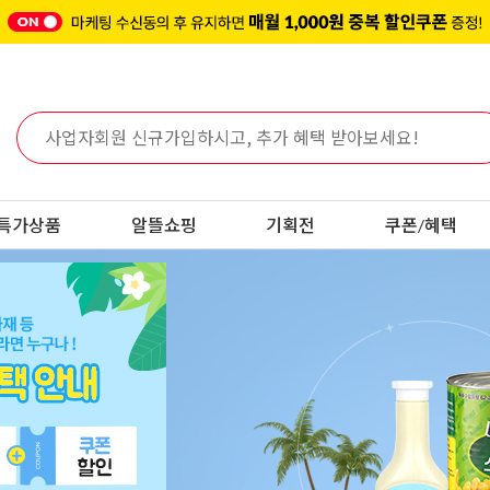
특가상품
알뜰쇼핑
기획전
쿠폰/혜택