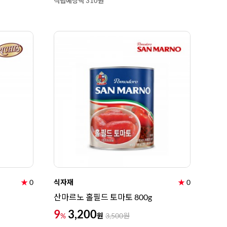
적립예정액 310원
★
0
식자재
★
0
산마르노 홀필드 토마토 800g
9
3,200
원
%
3,500
원