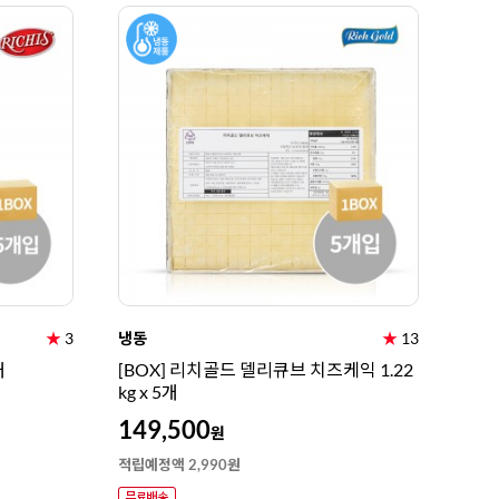
★
3
냉동
★
13
개
[BOX] 리치골드 델리큐브 치즈케익 1.22
kg x 5개
149,500
원
적립예정액 2,990원