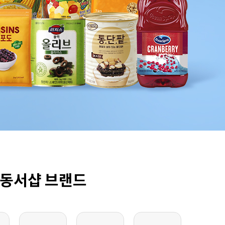
8
크림치즈
9
쿠키파우더
10
리치스 올리브
1
그래놀라
동서샵 브랜드