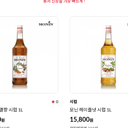
동서 신상을 가장 빠르게 !
★
0
시럽
멜향 시럽 1L
모닌 헤이즐넛 시럽 1L
0
15,800
원
원