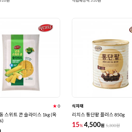
310원
적립예정액 310원
★
0
식자재
 스위트 콘 슬라이스 1kg (옥
리치스 통단팥 플러스 850g
%)
15
4,500
원
%
5,300
원
원