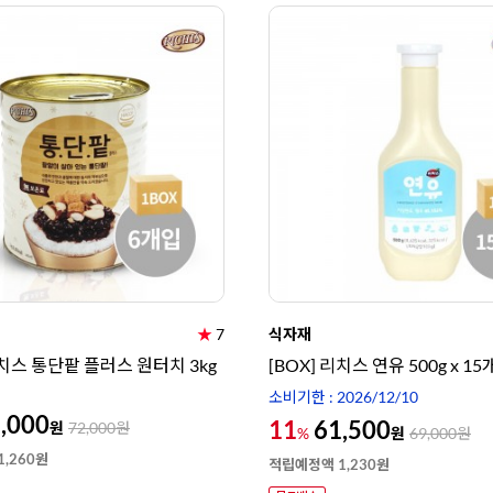
★
7
식자재
리치스 통단팥 플러스 원터치 3kg
[BOX] 리치스 연유 500g x 15
소비기한 : 2026/12/10
,000
11
61,500
원
72,000
원
원
%
69,000
원
,260원
적립예정액 1,230원