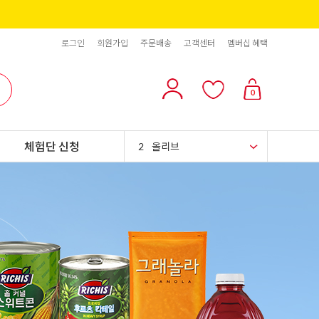
로그인
회원가입
주문배송
고객센터
멤버십 혜택
10
리치스 올리브
0
1
그래놀라
체험단 신청
2
올리브
3
블랙올리브
4
스위트콘
5
파인애플
6
슈가시럽
7
팥