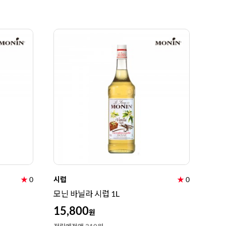
★
0
시럽
★
0
모닌 바닐라 시럽 1L
15,800
원