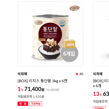
식자재
★
40
식자재
[BOX] 리치스 통단팥 3kg x 6캔
[BOX] 
x 6개
1
71,400
원
%
72,000
원
13
63
%
적립예정액 1,420원
적립예정액 1