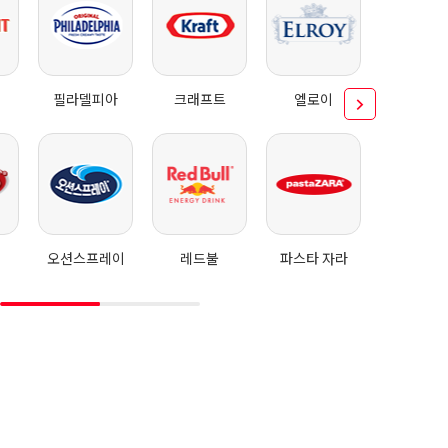
필라델피아
크래프트
엘로이
브
오션스프레이
레드불
파스타 자라