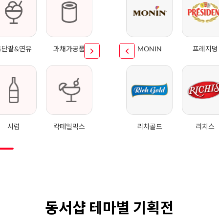
통단팥&연유
과채가공품
MONIN
프레지덩
시럽
칵테일믹스
리치골드
리치스
동서샵 테마별 기획전