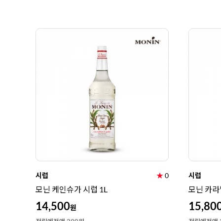
시럽
★
0
시럽
모닌 케인슈가 시럽 1L
모닌 카라
14,500
15,80
원