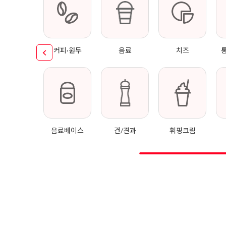
커피·원두
음료
치즈
음료베이스
건/견과
휘핑크림