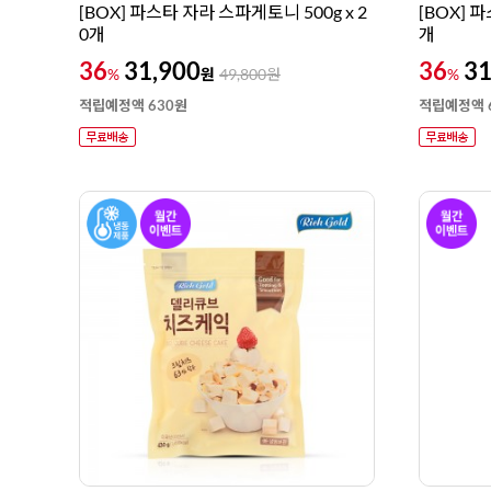
[BOX] 파스타 자라 스파게토니 500g x 2
[BOX] 
0개
개
36
31,900
36
31
원
%
49,800
원
%
적립예정액 630원
적립예정액 