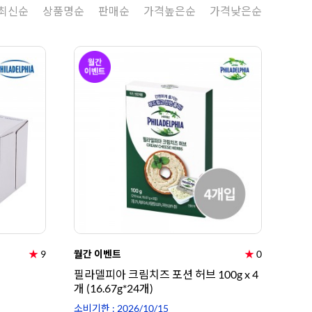
최신순
상품명순
판매순
가격높은순
가격낮은순
8
크림치즈
9
쿠키파우더
10
리치스 올리브
1
그래놀라
★
9
월간 이벤트
★
0
필라델피아 크림치즈 포션 허브 100g x 4
개 (16.67g*24개)
소비기한 : 2026/10/15