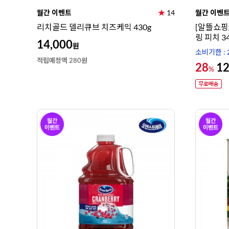
월간 이벤트
★
14
월간 이벤
리치골드 델리큐브 치즈케익 430g
[알뜰쇼핑
링 피치 3
14,000
원
소비기한 : 2
적립예정액 280원
28
12
%