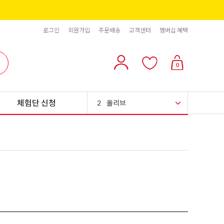
로그인
회원가입
주문배송
고객센터
멤버십 혜택
10
리치스 올리브
0
1
그래놀라
체험단 신청
2
올리브
3
블랙올리브
4
스위트콘
5
파인애플
6
슈가시럽
7
팥