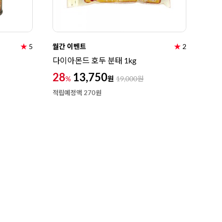
★
5
월간 이벤트
★
2
다이아몬드 호두 분태 1kg
28
13,750
원
%
19,000
원
적립예정액 270원