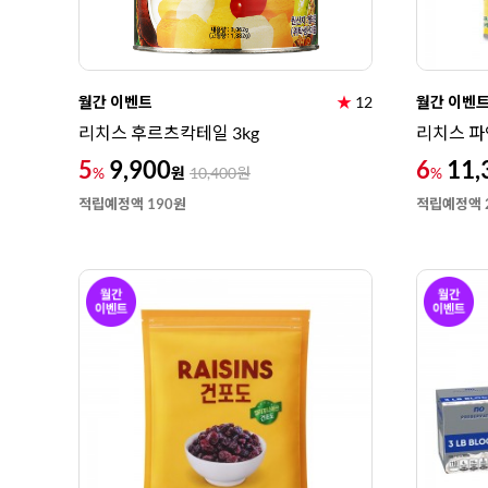
월간 이벤트
★
12
월간 이벤
리치스 후르츠칵테일 3kg
리치스 파
5
9,900
6
11,
원
%
10,400
원
%
적립예정액 190원
적립예정액 