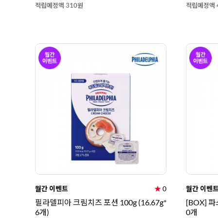
적립예정액 310원
적립예정액 
월간 이벤트
★
0
월간 이벤
필라델피아 크림치즈 포션 100g (16.67g*
[BOX] 
6개)
0개