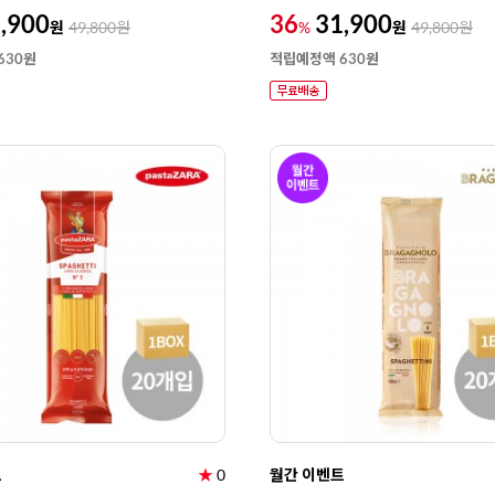
,900
36
31,900
원
원
49,800
원
%
49,800
원
630원
적립예정액 630원
트
★
0
월간 이벤트