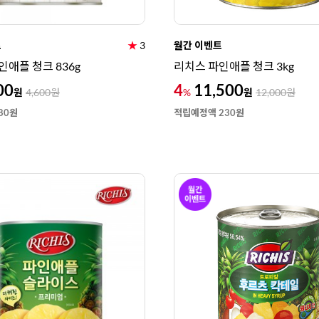
트
★
3
월간 이벤트
인애플 청크 836g
리치스 파인애플 청크 3kg
00
4
11,500
원
원
4,600
원
%
12,000
원
80원
적립예정액 230원