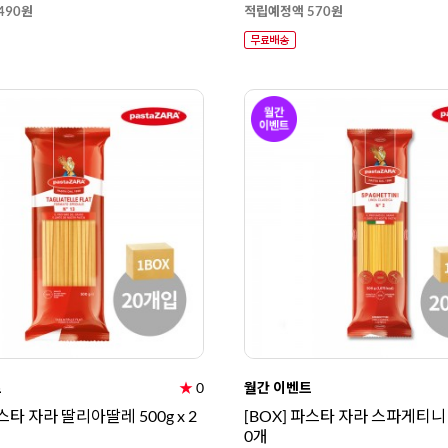
490원
적립예정액 570원
트
★
0
월간 이벤트
파스타 자라 딸리아딸레 500g x 2
[BOX] 파스타 자라 스파게티니 5
0개