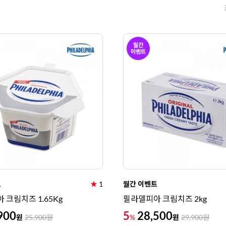
트
★
1
월간 이벤트
 크림치즈 1.65Kg
필라델피아 크림치즈 2kg
900
5
28,500
원
원
25,900
원
%
29,900
원