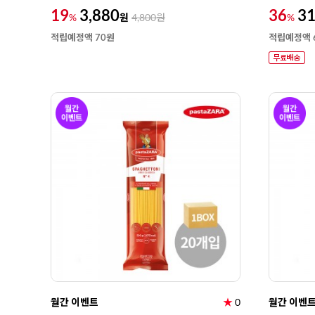
19
3,880
36
31
원
%
4,800
원
%
적립예정액 70원
적립예정액 
월간 이벤트
★
0
월간 이벤