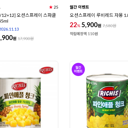
트
★
25
월간 이벤트
/12+12] 오션스프레이 스파클
오션스프레이 루비레드 자몽 1.
45ml
22
5,900
원
%
7,580
원
026.11.13
적립예정액 110원
,900
원
17,900
원