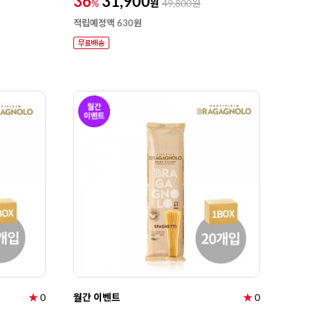
36
31,900
원
%
49,800
원
적립예정액 630원
★
0
월간 이벤트
★
0