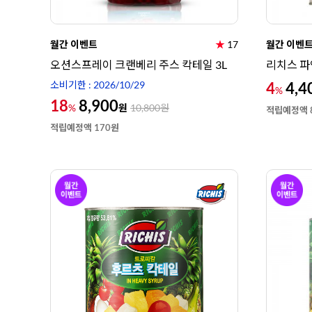
월간 이벤트
★
17
월간 이벤
오션스프레이 크랜베리 주스 칵테일 3L
리치스 파
소비기한 : 2026/10/29
4
4,4
%
18
8,900
원
%
10,800
원
적립예정액 
적립예정액 170원