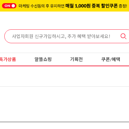
특가상품
알뜰쇼핑
기획전
쿠폰/혜택