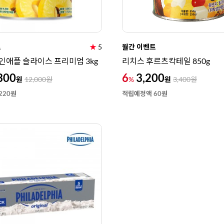
트
★
5
월간 이벤트
인애플 슬라이스 프리미엄 3kg
리치스 후르츠칵테일 850g
300
6
3,200
원
원
12,000
원
%
3,400
원
220원
적립예정액 60원