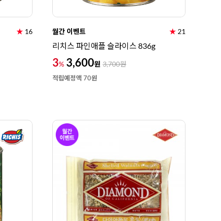
★
16
월간 이벤트
★
21
리치스 파인애플 슬라이스 836g
3
3,600
원
%
3,700
원
적립예정액 70원