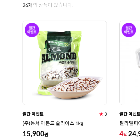
26
개
의 상품이 있습니다.
월간 이벤트
★
3
월간 이벤
(주)동서 아몬드 슬라이스 1kg
필라델피아
15,900
4
24,
원
%