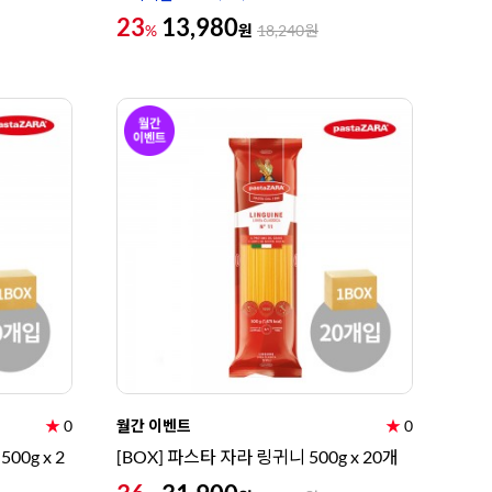
23
13,980
원
%
18,240
원
★
0
월간 이벤트
★
0
00g x 2
[BOX] 파스타 자라 링귀니 500g x 20개