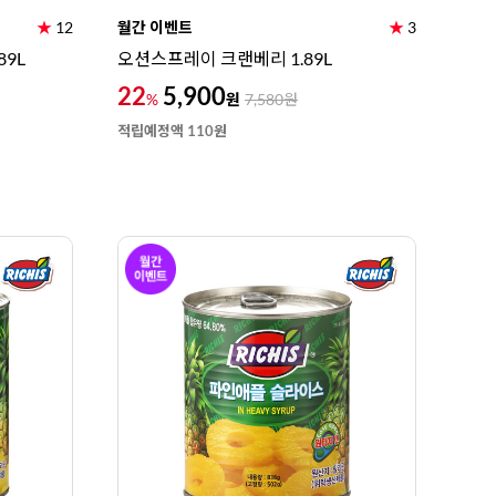
★
12
월간 이벤트
★
3
89L
오션스프레이 크랜베리 1.89L
22
5,900
원
%
7,580
원
적립예정액 110원