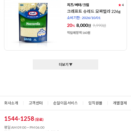
치즈/버터/크림
★
4
크래프트 슈레드 모짜렐라 226g
소비기한 : 2026/10/01
20
8,000
9,990
%
원
원
적립예정액 160원
더보기 ▼
회사소개
|
고객센터
|
손말이음서비스
|
임직원몰
|
개별결제
1544-1258
(유료)
평일 AM 09:00 ~ PM 06:00