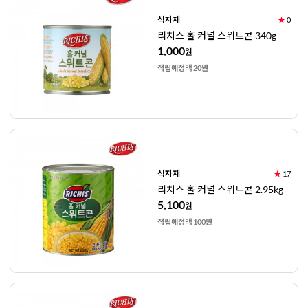
식자재
★
0
리치스 홀 커널 스위트콘 340g
1,000
원
적립예정액 20원
식자재
★
17
리치스 홀 커널 스위트콘 2.95kg
5,100
원
적립예정액 100원