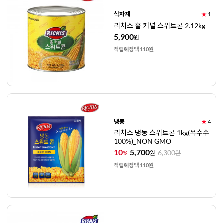
식자재
★
1
리치스 홀 커널 스위트콘 2.12kg
5,900
원
적립예정액 110원
냉동
★
4
리치스 냉동 스위트콘 1kg(옥수수
100%)_NON GMO
10
5,700
6,300
%
원
원
적립예정액 110원