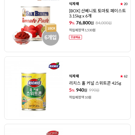
식자재
★
20
[BOX] 산베니토 토마토 페이스트
3.15kg x 6개
9
76,800
84,000
%
원
원
적립예정액 1,530원
식자재
★
62
리치스 홀 커널 스위트콘 425g
5
940
990
%
원
원
적립예정액 10원