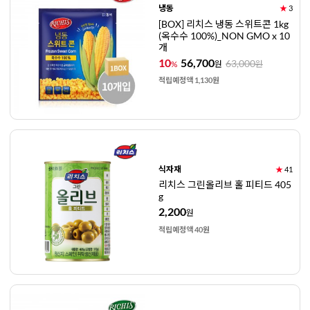
냉동
★
3
[BOX] 리치스 냉동 스위트콘 1kg
(옥수수 100%)_NON GMO x 10
개
10
56,700
63,000
%
원
원
적립예정액 1,130원
식자재
★
41
리치스 그린올리브 홀 피티드 405
g
2,200
원
적립예정액 40원