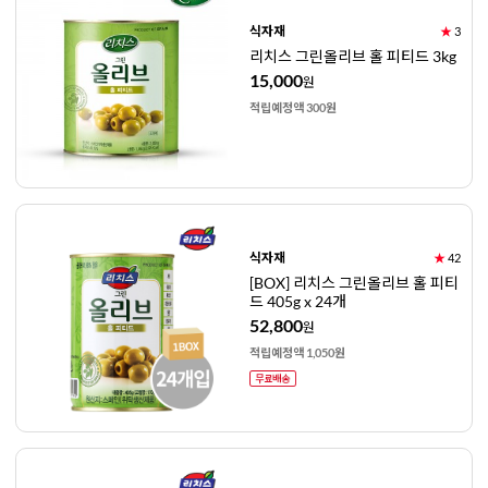
식자재
★
3
리치스 그린올리브 홀 피티드 3kg
15,000
원
적립예정액 300원
식자재
★
42
[BOX] 리치스 그린올리브 홀 피티
드 405g x 24개
52,800
원
적립예정액 1,050원