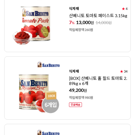
식자재
★
4
산베니토 토마토 페이스트 3.15kg
7
13,000
14,000
%
원
원
적립예정액 260원
식자재
★
34
[BOX] 산베니토 홀 필드 토마토 2.
89kg x 6개
49,200
원
적립예정액 980원