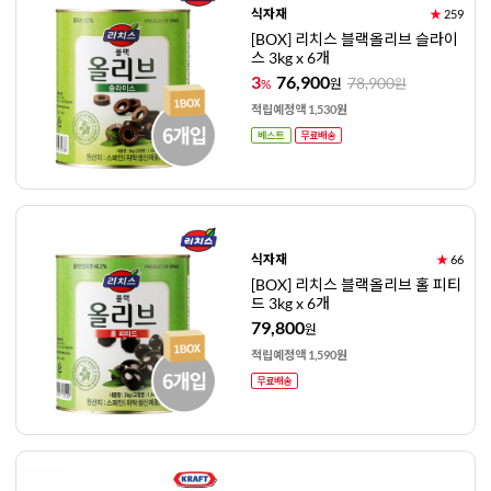
식자재
★
259
[BOX] 리치스 블랙올리브 슬라이
스 3kg x 6개
3
76,900
78,900
%
원
원
적립예정액 1,530원
식자재
★
66
[BOX] 리치스 블랙올리브 홀 피티
드 3kg x 6개
79,800
원
적립예정액 1,590원