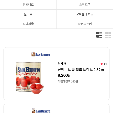
산베니토
스위트콘
올리브
모짜렐라 치즈
오이피클
닥터오트커
식자재
★
14
산베니토 홀 필드 토마토 2.89kg
8,200
원
적립예정액 160원