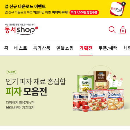
0
홈
베스트
특가상품
알뜰쇼핑
기획전
쿠폰/혜택
체