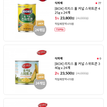
식자재
★
77
[BOX] 리치스 홀 커널 스위트콘 4
25g x 24개
1
23,800
24,000
%
원
원
적립예정액 470원
식자재
★
0
[BOX] 리치스 홀 커널 스위트콘 3
40g x 24개
2
23,500
24,000
%
원
원
적립예정액 470원