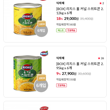
식자재
★
2
[BOX] 리치스 홀 커널 스위트콘 2.
12kg x 6개
18
29,000
35,400
%
원
원
적립예정액 580원
식자재
★
26
[BOX] 리치스 홀 커널 스위트콘 2.
95kg x 6개
9
27,900
30,600
%
원
원
적립예정액 550원