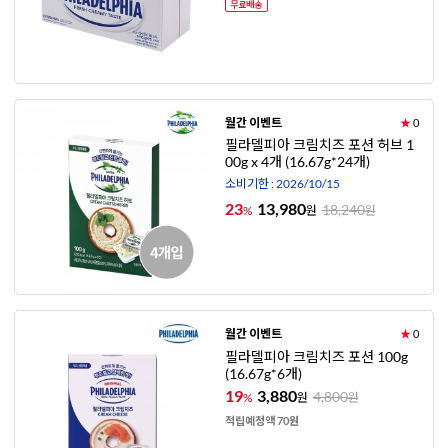
월간 이벤트
★
0
필라델피아 크림치즈 포션 허브 1
00g x 4개 (16.67g*24개)
소비기한 : 2026/10/15
23
13,980
18,240
%
원
원
월간 이벤트
★
0
필라델피아 크림치즈 포션 100g
(16.67g*6개)
19
3,880
4,800
%
원
원
적립예정액 70원