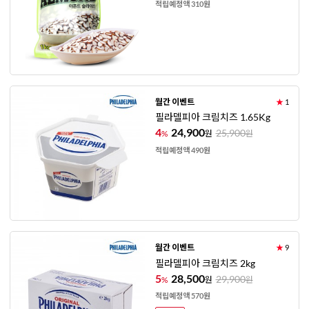
적립예정액 310원
월간 이벤트
★
1
필라델피아 크림치즈 1.65Kg
4
24,900
25,900
%
원
원
적립예정액 490원
월간 이벤트
★
9
필라델피아 크림치즈 2kg
5
28,500
29,900
%
원
원
적립예정액 570원