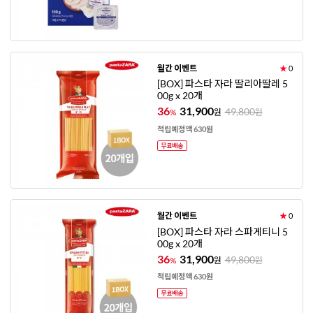
월간 이벤트
★
0
[BOX] 파스타 자라 딸리아딸레 5
00g x 20개
36
31,900
49,800
%
원
원
적립예정액 630원
월간 이벤트
★
0
[BOX] 파스타 자라 스파게티니 5
00g x 20개
36
31,900
49,800
%
원
원
적립예정액 630원