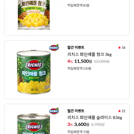
적립예정액 80원
월간 이벤트
★
16
리치스 파인애플 청크 3kg
4
11,500
12,000
%
원
원
적립예정액 230원
월간 이벤트
★
21
리치스 파인애플 슬라이스 836g
3
3,600
3,700
%
원
원
적립예정액 70원