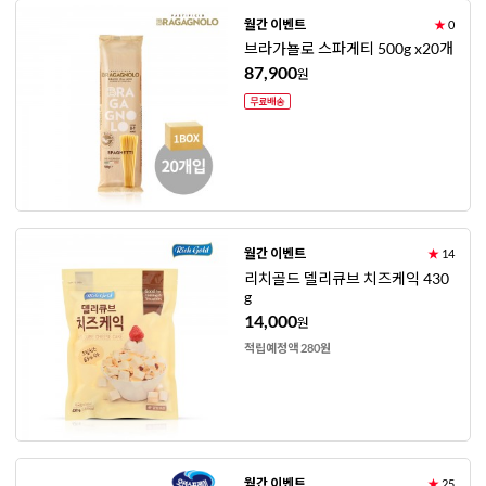
월간 이벤트
★
0
브라가뇰로 스파게티 500g x20개
87,900
원
월간 이벤트
★
14
리치골드 델리큐브 치즈케익 430
g
14,000
원
적립예정액 280원
월간 이벤트
★
25