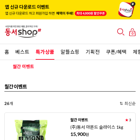
0
홈
베스트
특가상품
알뜰쇼핑
기획전
쿠폰/혜택
체
월간 이벤트
월간 이벤트
26
개
최신순
월간 이벤트
★
3
(주)동서 아몬드 슬라이스 1kg
15,900
원