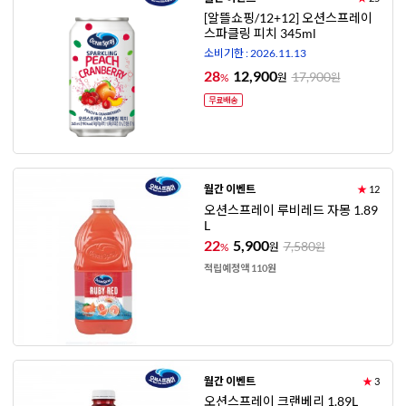
[알뜰쇼핑/12+12] 오션스프레이
스파클링 피치 345ml
소비기한 : 2026.11.13
28
12,900
17,900
%
원
원
월간 이벤트
★
12
오션스프레이 루비레드 자몽 1.89
L
22
5,900
7,580
%
원
원
적립예정액 110원
월간 이벤트
★
3
오션스프레이 크랜베리 1.89L