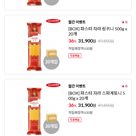
월간 이벤트
★
0
[BOX] 파스타 자라 링귀니 500g x
20개
36
31,900
49,800
%
원
원
적립예정액 630원
월간 이벤트
★
0
[BOX] 파스타 자라 스파게토니 5
00g x 20개
36
31,900
49,800
%
원
원
적립예정액 630원