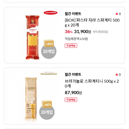
월간 이벤트
★
0
[BOX] 파스타 자라 스파게티 500
g x 20개
36
31,900
49,800
%
원
원
적립예정액 630원
월간 이벤트
★
0
브라가뇰로 스파게티니 500g x 2
0개
87,900
원