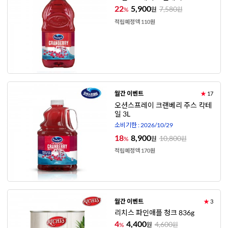
22
5,900
7,580
%
원
원
적립예정액 110원
월간 이벤트
★
17
오션스프레이 크랜베리 주스 칵테
일 3L
소비기한 : 2026/10/29
18
8,900
10,800
%
원
원
적립예정액 170원
월간 이벤트
★
3
리치스 파인애플 청크 836g
4
4,400
4,600
%
원
원