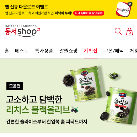
0
홈
베스트
특가상품
알뜰쇼핑
기획전
쿠폰/혜택
체