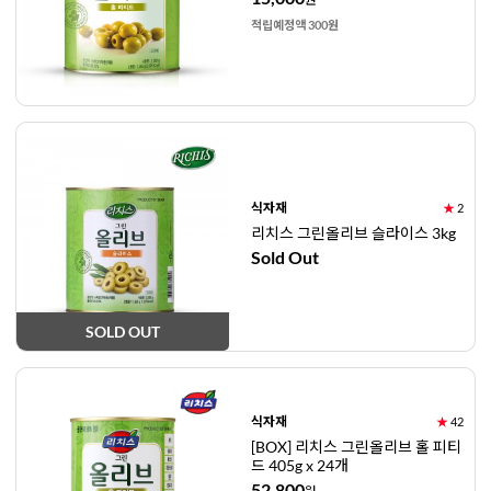
적립예정액 300원
식자재
★
2
리치스 그린올리브 슬라이스 3kg
Sold Out
SOLD OUT
식자재
★
42
[BOX] 리치스 그린올리브 홀 피티
드 405g x 24개
52,800