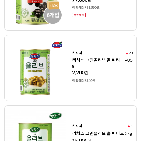
원
적립예정액 1,590원
식자재
★
41
리치스 그린올리브 홀 피티드 405
g
2,200
원
적립예정액 40원
식자재
★
3
리치스 그린올리브 홀 피티드 3kg
15,000
원