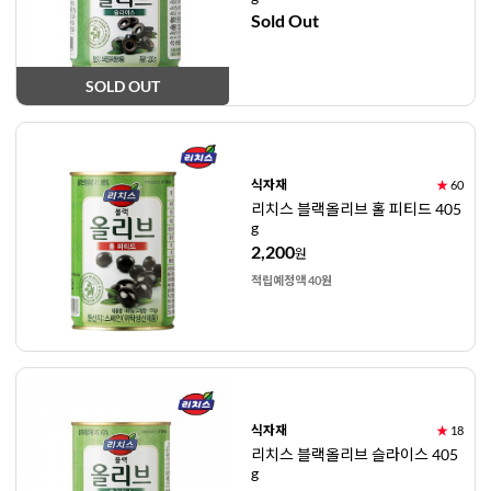
Sold Out
SOLD OUT
식자재
★
60
리치스 블랙올리브 홀 피티드 405
g
2,200
원
적립예정액 40원
식자재
★
18
리치스 블랙올리브 슬라이스 405
g