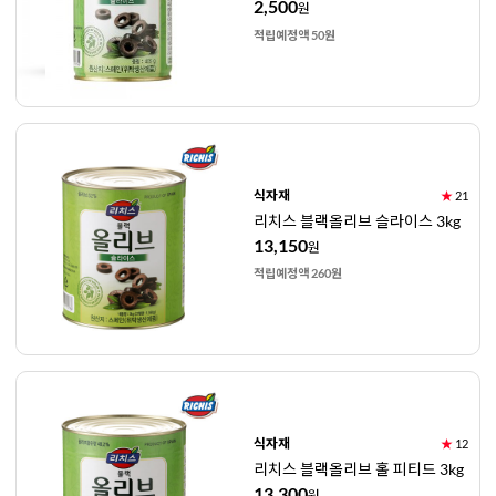
2,500
원
적립예정액 50원
식자재
★
21
리치스 블랙올리브 슬라이스 3kg
13,150
원
적립예정액 260원
식자재
★
12
리치스 블랙올리브 홀 피티드 3kg
13,300
원