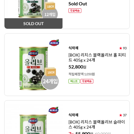
Sold Out
SOLD OUT
식자재
★
93
[BOX] 리치스 블랙올리브 홀 피티
드 405g x 24개
52,800
원
적립예정액 1,050원
식자재
★
37
[BOX] 리치스 블랙올리브 슬라이
스 405g x 24개
7
55,900
60,000