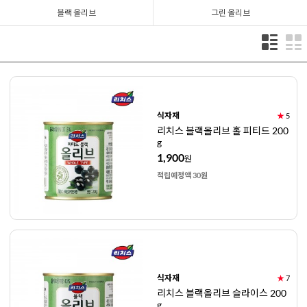
블랙 올리브
그린 올리브
식자재
★
5
리치스 블랙올리브 홀 피티드 200
g
1,900
원
적립예정액 30원
식자재
★
7
리치스 블랙올리브 슬라이스 200
g