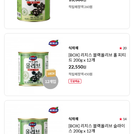
적립예정액 260원
식자재
★
20
[BOX] 리치스 블랙올리브 홀 피티
드 200g x 12개
22,550
원
적립예정액 450원
식자재
★
14
[BOX] 리치스 블랙올리브 슬라이
스 200g x 12개