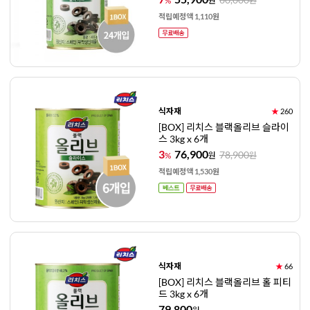
%
원
원
적립예정액 1,110원
식자재
★
260
[BOX] 리치스 블랙올리브 슬라이
스 3kg x 6개
3
76,900
78,900
%
원
원
적립예정액 1,530원
식자재
★
66
[BOX] 리치스 블랙올리브 홀 피티
드 3kg x 6개
79,800