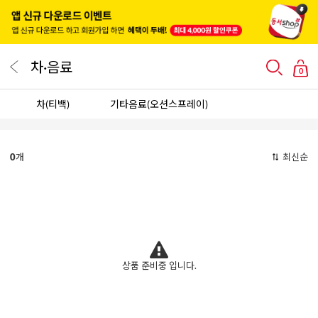
차·음료
0
차(티백)
기타음료(오션스프레이)
0
개
최신순
상품 준비중 입니다.