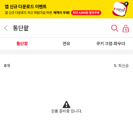
통단팥
0
통단팥
연유
쿠키 크럼·파우더
0
개
최신순
상품 준비중 입니다.