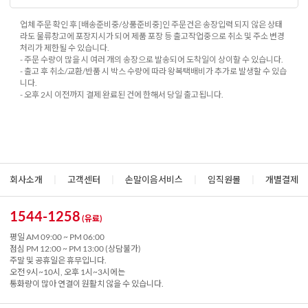
업체 주문 확인 후 [배송준비중/상품준비중]인 주문건은 송장입력 되지 않은 상태
라도 물류창고에 포장지시가 되어 제품 포장 등 출고작업중으로 취소 및 주소 변경
처리가 제한될 수 있습니다.
- 주문 수량이 많을 시 여러 개의 송장으로 발송되어 도착일이 상이할 수 있습니다.
- 출고 후 취소/교환/반품 시 박스 수량에 따라 왕복택배비가 추가로 발생할 수 있습
니다.
- 오후 2시 이전까지 결제 완료된 건에 한해서 당일 출고됩니다.
회사소개
|
고객센터
|
손말이음서비스
|
임직원몰
|
개별결제
1544-1258
(유료)
평일 AM 09:00 ~ PM 06:00
점심 PM 12:00 ~ PM 13:00 (상담불가)
주말 및 공휴일은 휴무입니다.
오전 9시~10시, 오후 1시~3시에는
통화량이 많아 연결이 원활치 않을 수 있습니다.