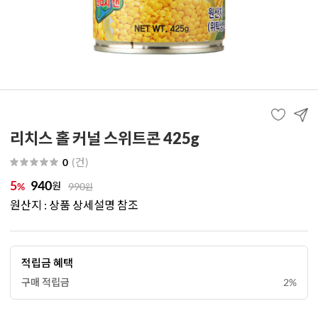
리치스 홀 커널 스위트콘 425g
(
건
)
0
5
940
원
%
990
원
원산지 : 상품 상세설명 참조
적립금 혜택
구매 적립금
2%