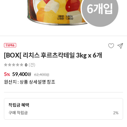
[BOX[ 리치스 후르츠칵테일 3kg x 6개
(
건
)
0
5
59,400
원
%
62,400
원
원산지 : 상품 상세설명 참조
적립금 혜택
구매 적립금
2%